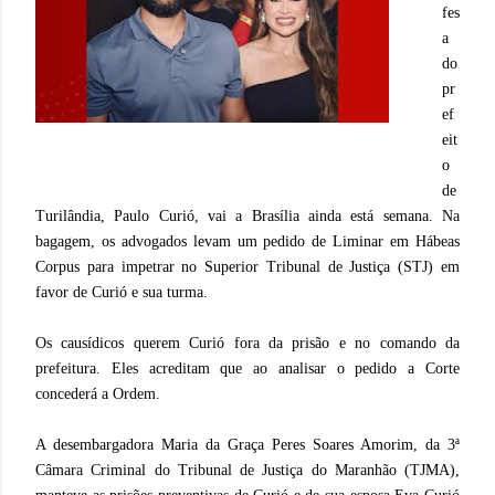
fes
a
do
pr
ef
eit
o
de
Turilândia, Paulo Curió, vai a Brasília ainda está semana.
Na
bagagem, os advogados levam um pedido de Liminar em Hábeas
Corpus para impetrar no Superior Tribunal de Justiça (STJ) em
favor de Curió e sua turma.
Os causídicos querem Curió fora da prisão e no comando da
prefeitura. Eles acreditam que ao analisar o pedido a Corte
concederá a Ordem.
A desembargadora Maria da Graça Peres Soares Amorim, da 3ª
Câmara Criminal do Tribunal de Justiça do Maranhão (TJMA),