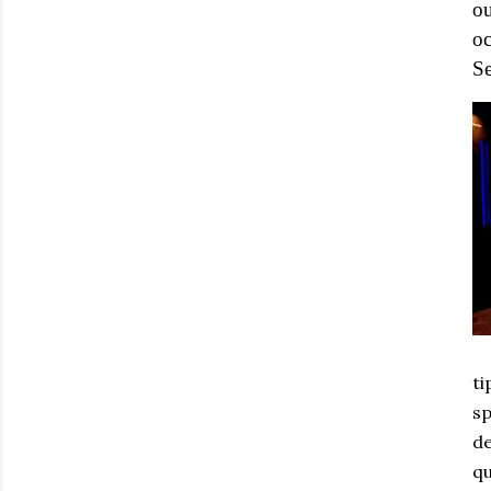
ou
o
S
ti
sp
de
qu