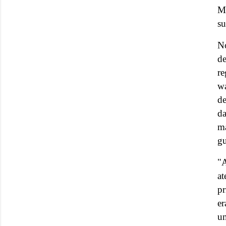
Mu
su
No
de
re
wa
de
da
m
gu
"
a
pr
er
um