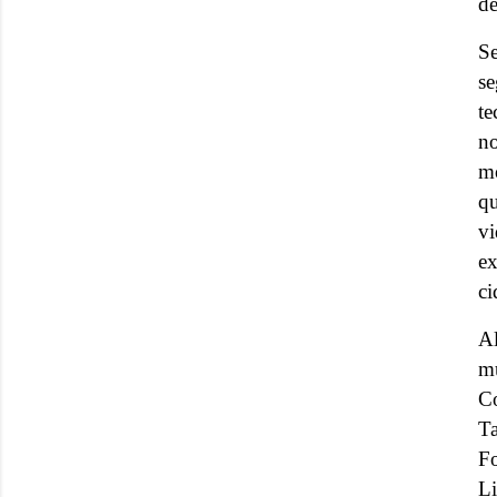
de
Se
se
te
no
mo
qu
v
ex
ci
A
m
Co
T
Fo
Li