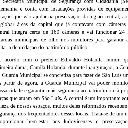
 Secretaria Municipal de Segurança com Cidadania (Sem
lemanha e conta com instalações providas de equipamen
ração que vão ajudar na preservação da região central,
nglobar áreas da capital que já contavam com câmeras
ntral integra cerca de 160 câmeras e vai funcionar 24
ardas municipais de olho nos monitores para garantir 
itar a depredação do patrimônio público
e acordo com o prefeito Edivaldo Holanda Junior, q
imeira-dama, Camila Holanda, durante inauguração, a Ce
 Guarda Municipal se concretiza para fazer de São Luís u
 partir de agora, a Guarda Municipal vai poder monitor
ssa cidade e garantir mais segurança ao patrimônio e à po
rças que atuam em São Luís. A central é um importante e
leza de nossos espaços, muitos deles reformados recenteme
gurança dos frequentadores desses locais. Trata-se de um 
roporcionar bem-estar aos ludovicenses e preservaçã