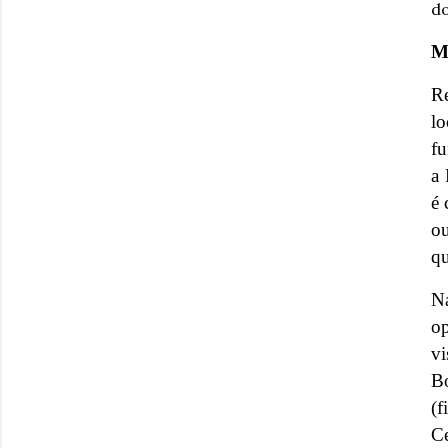
do
M
R
l
fu
a 
é 
ou
qu
Na
op
vi
B
(f
Ce