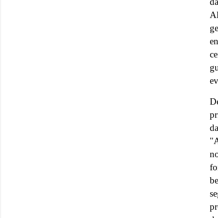
da
A
ge
e
ce
gu
ev
D
pr
da
"A
no
fo
be
se
p