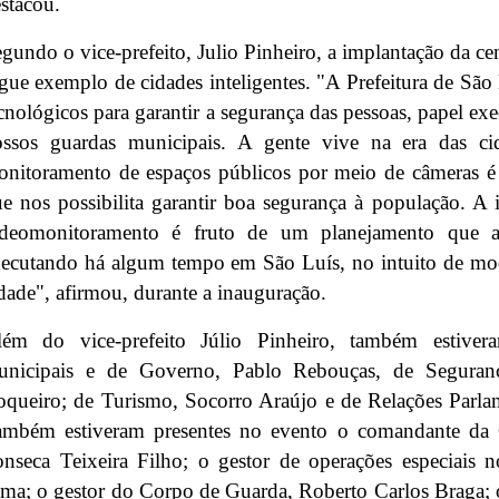
stacou.
gundo o vice-prefeito, Julio Pinheiro, a implantação da c
gue exemplo de cidades inteligentes. "A Prefeitura de São
cnológicos para garantir a segurança das pessoas, papel e
ssos guardas municipais. A gente vive na era das cida
nitoramento de espaços públicos por meio de câmeras é
e nos possibilita garantir boa segurança à população. A 
ideomonitoramento é fruto de um planejamento que a
ecutando há algum tempo em São Luís, no intuito de mod
dade", afirmou, durante a inauguração.
lém do vice-prefeito Júlio Pinheiro, também estivera
unicipais e de Governo, Pablo Rebouças, de Seguran
queiro; de Turismo, Socorro Araújo e de Relações Parla
ambém estiveram presentes no evento o comandante da 
nseca Teixeira Filho; o gestor de operações especiais n
ma; o gestor do Corpo de Guarda, Roberto Carlos Braga; 