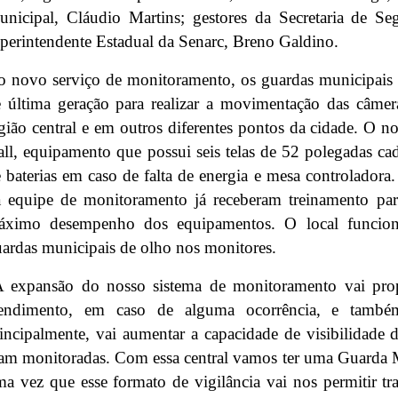
nicipal, Cláudio Martins; gestores da Secretaria de S
perintendente Estadual da Senarc, Breno Galdino.
 novo serviço de monitoramento, os guardas municipais 
 última geração para realizar a movimentação das câmer
gião central e em outros diferentes pontos da cidade. O 
ll, equipamento que possui seis telas de 52 polegadas c
 baterias em caso de falta de energia e mesa controladora
 equipe de monitoramento já receberam treinamento para
áximo desempenho dos equipamentos. O local funcion
ardas municipais de olho nos monitores.
A expansão do nosso sistema de monitoramento vai prop
tendimento, em caso de alguma ocorrência, e também
incipalmente, vai aumentar a capacidade de visibilidade 
am monitoradas. Com essa central vamos ter uma Guarda M
a vez que esse formato de vigilância vai nos permitir tr