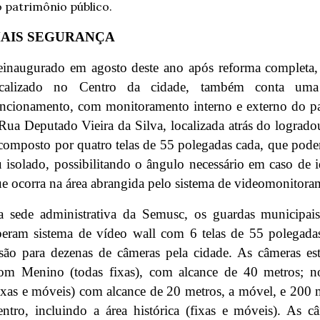
 patrimônio público.
AIS SEGURANÇA
einaugurado em agosto deste ano após reforma complet
ocalizado no Centro da cidade, também conta uma
ncionamento, com monitoramento interno e externo do pa
Rua Deputado Vieira da Silva, localizada atrás do lograd
composto por quatro telas de 55 polegadas cada, que pod
 isolado, possibilitando o ângulo necessário em caso de i
e ocorra na área abrangida pelo sistema de videomonitora
 sede administrativa da Semusc, os guardas municipais
eram sistema de vídeo wall com 6 telas de 55 polegada
são para dezenas de câmeras pela cidade. As câmeras es
om Menino (todas fixas), com alcance de 40 metros; n
ixas e móveis) com alcance de 20 metros, a móvel, e 200 m
ntro, incluindo a área histórica (fixas e móveis). As c