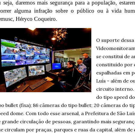
 seja, daremos mais segurança para a população, estar
correr alguma infração sobre o público ou à vida huma
emusc, Héryco Coqueiro.
O suporte dessa
Videomonitoram
se constitui de 
constituído por
espalhadas em p
Luís - além de 
circuito interno
do tipo speed d
po bullet (fixa); 86 câmeras do tipo bullet; 20 câmeras do ti
eed dome. Com todo esse arsenal, a Prefeitura de São Luí
 grande circulação de pessoas, garantindo mais seguran
e circulam por praças, parques e ruas da capital, além de