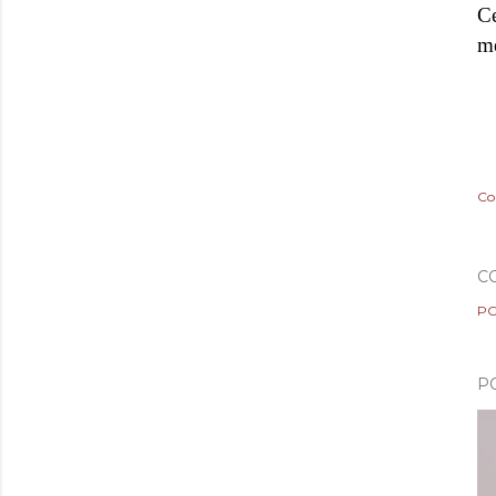
Ce
me
Co
C
PO
P