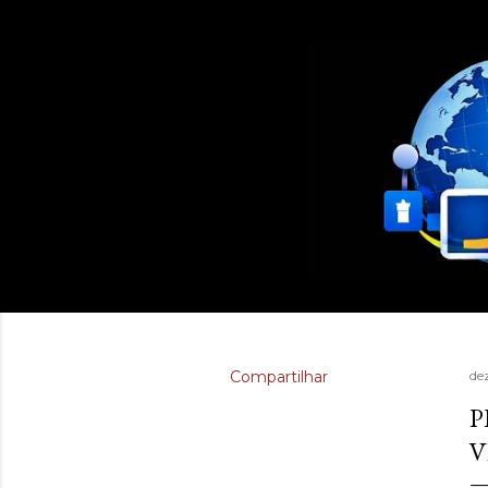
Compartilhar
de
P
V