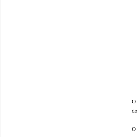
O 
do
O