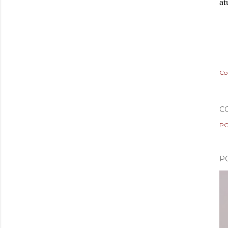
at
Co
C
PO
P