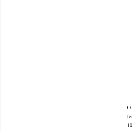
O 
fe
10