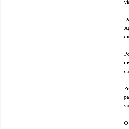
vi
De
Ag
di
P
di
cu
Pe
pa
va
O 