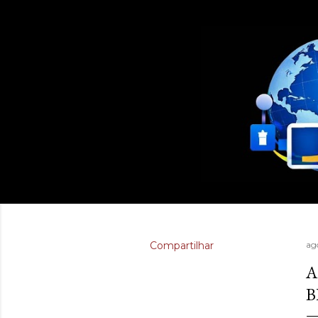
Compartilhar
ago
A
B