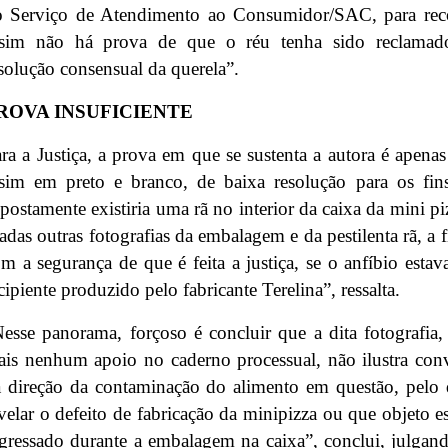
o Serviço de Atendimento ao Consumidor/SAC, para rec
ssim não há prova de que o réu tenha sido reclamado 
solução consensual da querela”.
ROVA INSUFICIENTE
ra a Justiça, a prova em que se sustenta a autora é apena
sim em preto e branco, de baixa resolução para os fin
postamente existiria uma rã no interior da caixa da mini 
radas outras fotografias da embalagem e da pestilenta rã, a 
m a segurança de que é feita a justiça, se o anfíbio esta
cipiente produzido pelo fabricante Terelina”, ressalta.
esse panorama, forçoso é concluir que a dita fotografia
is nenhum apoio no caderno processual, não ilustra co
 direção da contaminação do alimento em questão, pelo 
velar o defeito de fabricação da minipizza ou que objeto e
gressado durante a embalagem na caixa”, conclui, julgan