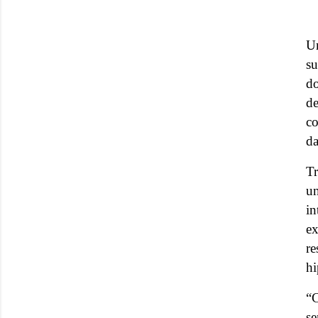
Um
su
do
de
c
da
Tr
u
in
e
r
hi
“C
se