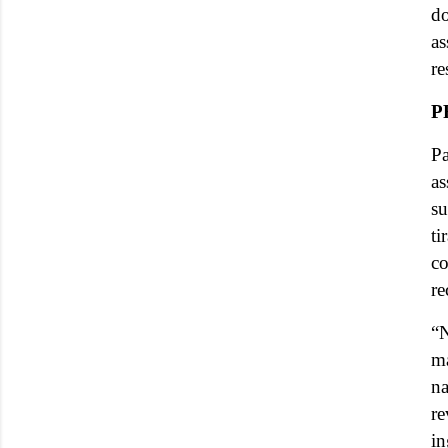
d
a
re
P
Pa
as
su
ti
co
re
“N
ma
na
re
in