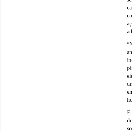
ca
co
a
ad
“N
an
in
pi
el
u
em
hu
E 
de
so