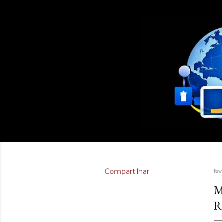
Compartilhar
fe
M
R