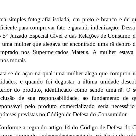
a simples fotografia isolada, em preto e branco e de q
ficiente para comprovar fato e garantir indenização. Dess
 5º Juizado Especial Cível e das Relações de Consumo de
 uma mulher que alegava ter encontrado uma rã dentro d
omprado nos Supermercados Mateus. A mulher estava p
nos morais.
ata-se de ação na qual uma mulher alega que comprou u
nidades, e quando foi degustar a última unidade desc
terior do produto, identificado como sendo uma rã. O 
xclusão de sua responsabilidade, ao fundamento de q
esponsável pelo produto comercializado seria necessár
póteses previstas no Código de Defesa do Consumidor.
onforme a regra do artigo 14 do Código de Defesa do C
rviços responde, independentemente da existência de cul