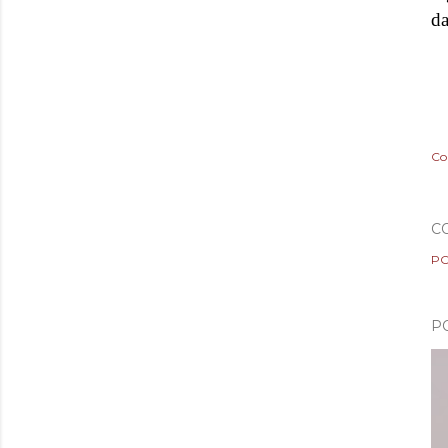
da
Co
C
PO
P