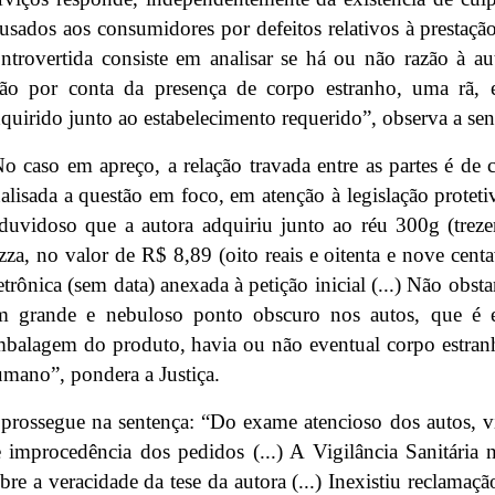
usados aos consumidores por defeitos relativos à prestação
ntrovertida consiste em analisar se há ou não razão à au
ção por conta da presença de corpo estranho, uma rã,
quirido junto ao estabelecimento requerido”, observa a sen
o caso em apreço, a relação travada entre as partes é de 
alisada a questão em foco, em atenção à legislação protetiv
duvidoso que a autora adquiriu junto ao réu 300g (treze
zza, no valor de R$ 8,89 (oito reais e oitenta e nove centa
etrônica (sem data) anexada à petição inicial (...) Não obsta
m grande e nebuloso ponto obscuro nos autos, que é e
balagem do produto, havia ou não eventual corpo estra
mano”, pondera a Justiça.
prossegue na sentença: “Do exame atencioso dos autos, v
 improcedência dos pedidos (...) A Vigilância Sanitária n
bre a veracidade da tese da autora (...) Inexistiu reclamaçã