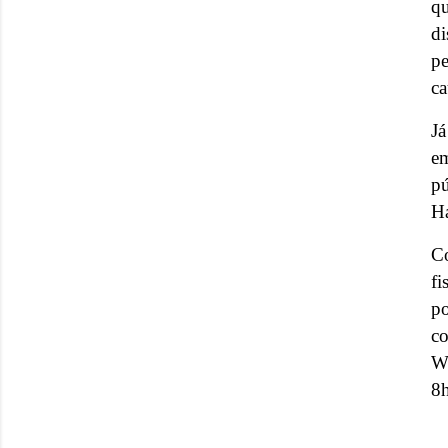
qu
di
pe
ca
Já
em
p
Ha
Co
fi
po
co
Wh
8h