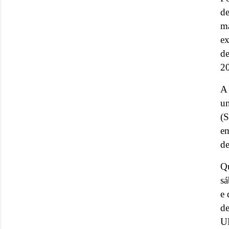
de
ma
e
d
2
A 
u
(S
em
de
Qu
sá
e 
d
U