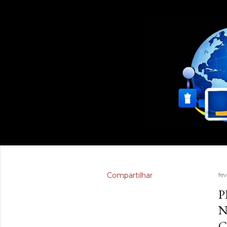
Compartilhar
fev
P
N
C