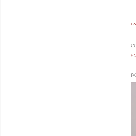
Co
C
PO
P