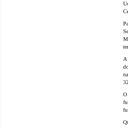
U
C
Pa
S
Mu
te
A 
do
na
3
O
fu
fu
Qu