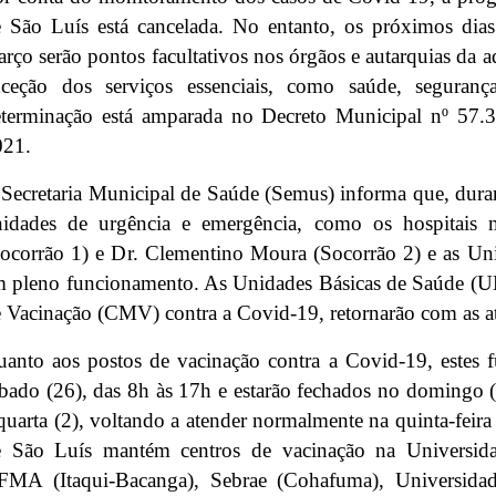
 São Luís está cancelada. No entanto, os próximos dias
rço serão pontos facultativos nos órgãos e autarquias da 
xceção dos serviços essenciais, como saúde, seguranç
eterminação está amparada no Decreto Municipal nº 57
021.
Secretaria Municipal de Saúde (Semus) informa que, duran
nidades de urgência e emergência, como os hospitais 
ocorrão 1) e Dr. Clementino Moura (Socorrão 2) e as Un
 pleno funcionamento. As Unidades Básicas de Saúde (U
 Vacinação (CMV) contra a Covid-19, retornarão com as at
anto aos postos de vacinação contra a Covid-19, estes
bado (26), das 8h às 17h e estarão fechados no domingo (2
quarta (2), voltando a atender normalmente na quinta-feira 
e São Luís mantém centros de vacinação na Universid
FMA (Itaqui-Bacanga), Sebrae (Cohafuma), Universida