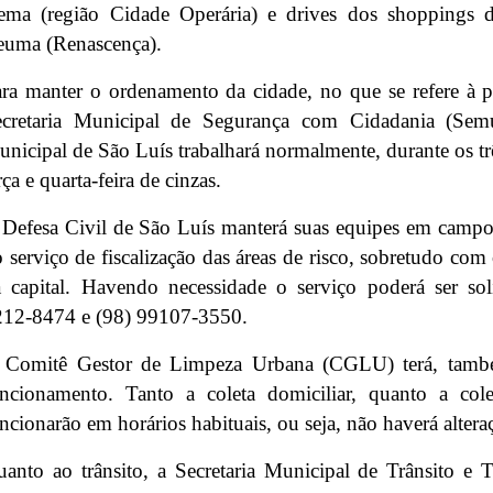
ema (região Cidade Operária) e drives dos shoppings 
euma (Renascença).
ra manter o ordenamento da cidade, no que se refere à p
ecretaria Municipal de Segurança com Cidadania (Sem
nicipal de São Luís trabalhará normalmente, durante os tr
rça e quarta-feira de cinzas.
Defesa Civil de São Luís manterá suas equipes em campo,
 serviço de fiscalização das áreas de risco, sobretudo co
 capital. Havendo necessidade o serviço poderá ser soli
212-8474 e (98) 99107-3550.
 Comitê Gestor de Limpeza Urbana (CGLU) terá, també
ncionamento. Tanto a coleta domiciliar, quanto a cole
ncionarão em horários habituais, ou seja, não haverá altera
anto ao trânsito, a Secretaria Municipal de Trânsito e