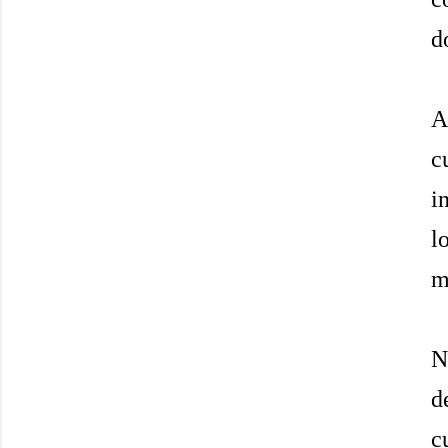
d
A
c
i
l
m
N
d
c