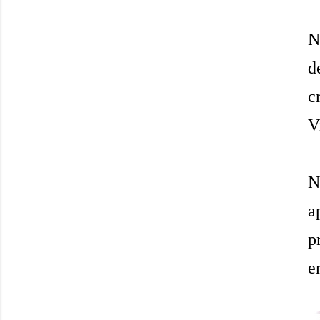
N
d
c
V
N
a
p
e