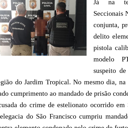
Já na ter
Seccionais 
conjunta, p
delito elem
pistola cali
modelo P
suspeito de
egião do Jardim Tropical. No mesmo dia, na 
ado cumprimento ao mandado de prisão conde
cusada do crime de estelionato ocorrido em 
elegacia do São Francisco cumpriu mandado
ontra elemento condenado pelo crime de furto