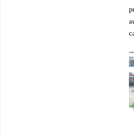
p
a
c