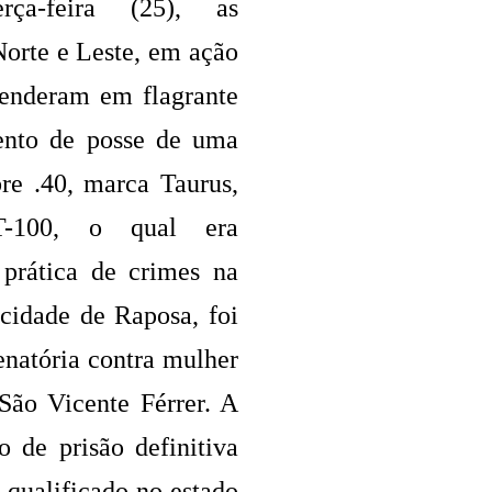
ça-feira (25), as
Norte e Leste, em ação
renderam em flagrante
ento de posse de uma
bre .40, marca Taurus,
T-100, o qual era
 prática de crimes na
cidade de Raposa, foi
natória contra mulher
São Vicente Férrer. A
 de prisão definitiva
 qualificado no estado