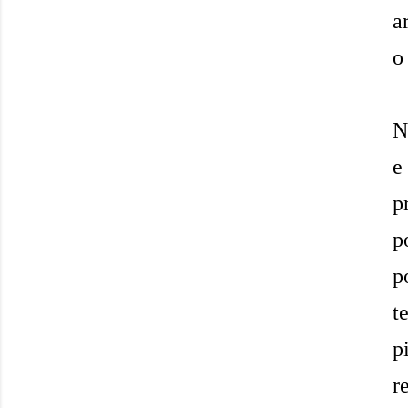
a
o
N
e
p
p
p
t
p
r