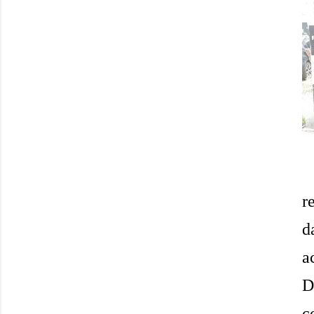
r
d
a
D
c