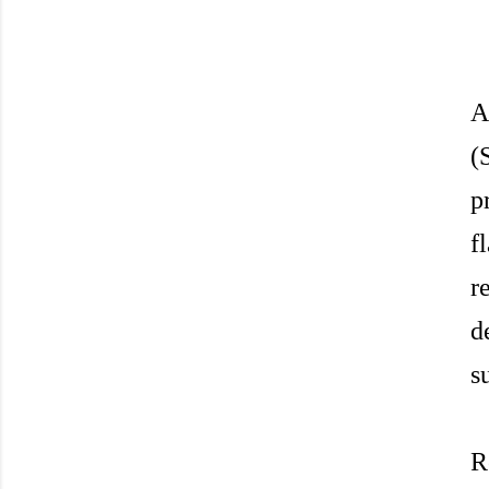
A
(
p
f
r
d
s
R