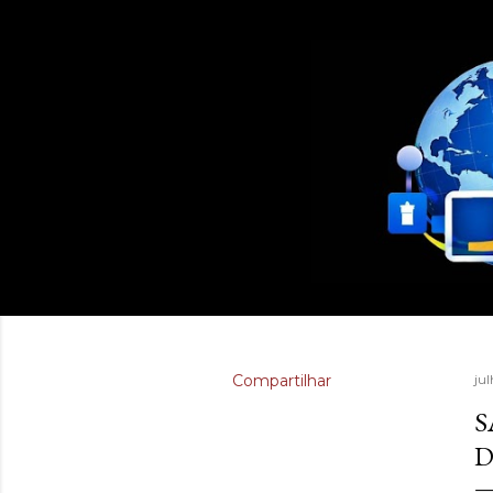
Compartilhar
ju
S
D