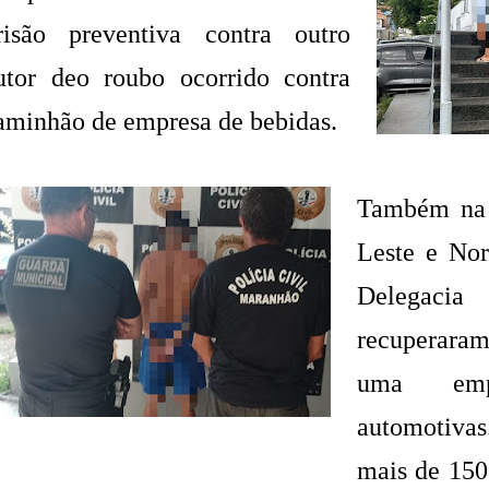
risão preventiva contra outro
utor deo roubo ocorrido contra
aminhão de empresa de bebidas.
Também na q
Leste e Nor
Delegac
recuperaram
uma emp
automotiva
mais de 150