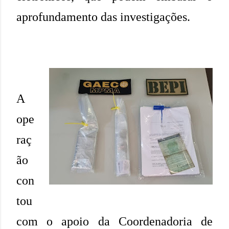
aprofundamento das investigações.
A
ope
raç
ão
con
tou
com o apoio da Coordenadoria de