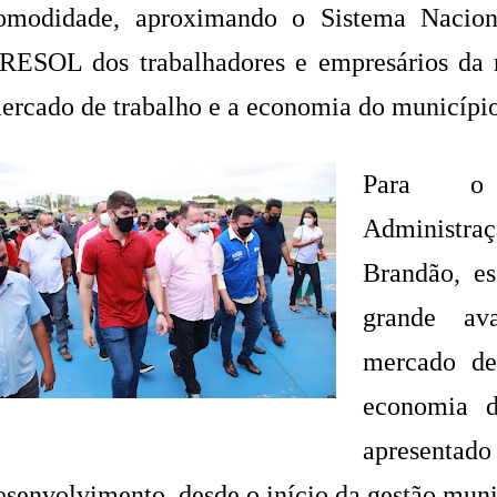
omodidade, aproximando o Sistema Nacio
RESOL dos trabalhadores e empresários da r
ercado de trabalho e a economia do município
Para o 
Administra
Brandão, e
grande av
mercado de
economia d
apresentad
esenvolvimento, desde o início da gestão muni