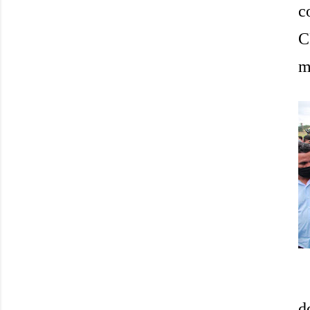
c
C
m
d