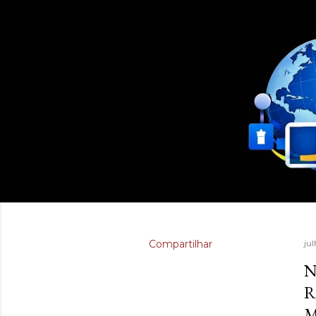
Compartilhar
jul
N
R
M