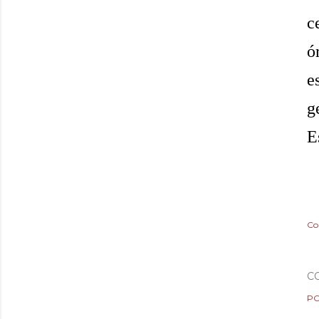
c
ó
e
g
E
Co
C
PO