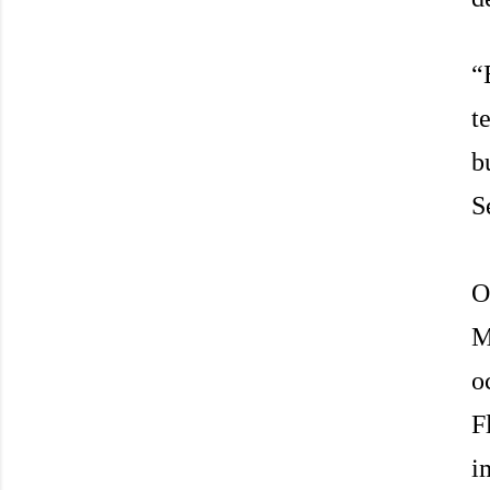
“
t
b
S
O
M
o
F
i