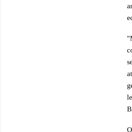
a
e
"
c
s
a
g
l
B
O