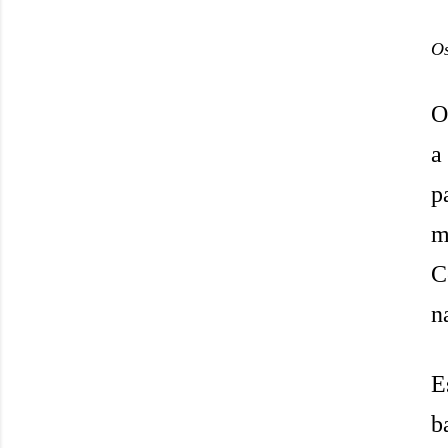
Os
O
a
p
m
C
n
E
b