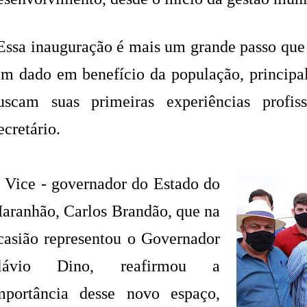
Essa inauguração é mais um grande passo que
em dado em benefício da população, principa
uscam suas primeiras experiências profis
ecretário.
 Vice - governador do Estado do
aranhão, Carlos Brandão, que na
casião representou o Governador
lávio Dino, reafirmou a
mportância desse novo espaço,