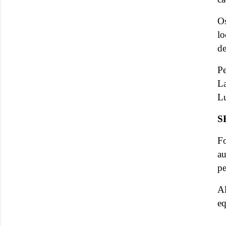
Os
l
de
Pe
La
Lu
S
F
au
pe
Al
eq