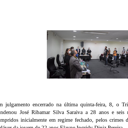
 julgamento encerrado na última quinta-feira, 8, o Tr
ondenou José Ribamar Silva Saraiva a 28 anos e seis 
mpridos inicialmente em regime fechado, pelos crimes 
dáver da jovem de 22 anos Elayne Ingridy Diniz Pereira.