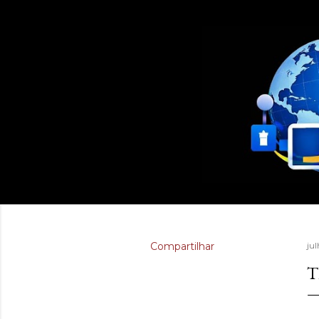
Compartilhar
jul
T