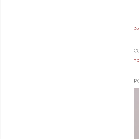
Co
C
PO
P