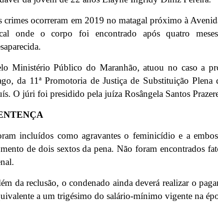
 crimes ocorreram em 2019 no matagal próximo à Avenid
ocal onde o corpo foi encontrado após quatro mese
saparecida.
lo Ministério Público do Maranhão, atuou no caso a pro
go, da 11ª Promotoria de Justiça de Substituição Plena
ís. O júri foi presidido pela juíza Rosângela Santos Prazer
ENTENÇA
oram incluídos como agravantes o feminicídio e a embo
mento de dois sextos da pena. Não foram encontrados fat
nal.
ém da reclusão, o condenado ainda deverá realizar o pag
uivalente a um trigésimo do salário-mínimo vigente na épo