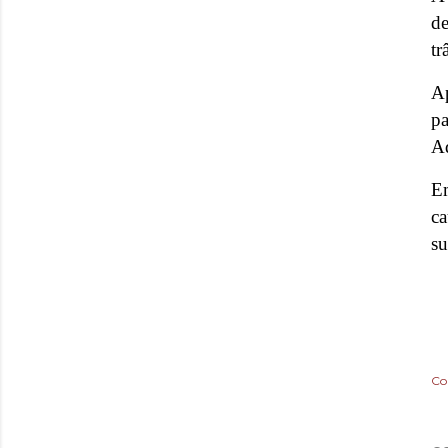
de
tr
Ap
pa
Ad
E
ca
su
Co