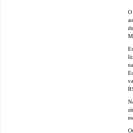
O 
ao
d
Mu
Em
li
n
Ed
v
R$
Na
ai
es
Ou