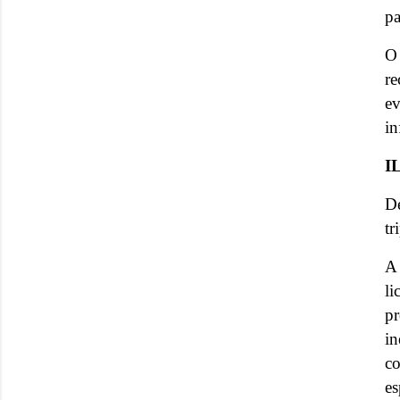
pa
O
re
e
in
I
De
tr
A 
li
p
i
c
es