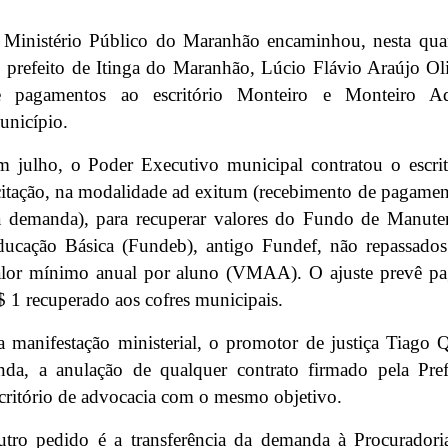
Ministério Público do Maranhão encaminhou, nesta quar
 prefeito de Itinga do Maranhão, Lúcio Flávio Araújo Oli
e pagamentos ao escritório Monteiro e Monteiro A
nicípio.
 julho, o Poder Executivo municipal contratou o escritó
citação, na modalidade ad exitum (recebimento de pagame
a demanda), para recuperar valores do Fundo de Manut
ucação Básica (Fundeb), antigo Fundef, não repassados
alor mínimo anual por aluno (VMAA). O ajuste prevê p
 1 recuperado aos cofres municipais.
 manifestação ministerial, o promotor de justiça Tiago 
nda, a anulação de qualquer contrato firmado pela Pre
critório de advocacia com o mesmo objetivo.
tro pedido é a transferência da demanda à Procuradori