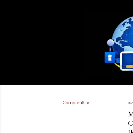
Compartilhar
ag
M
C
I