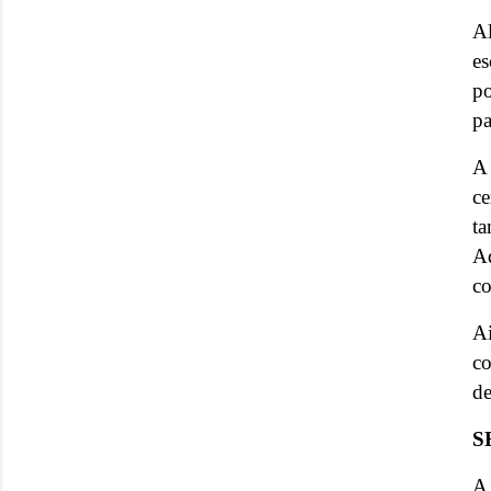
Al
es
po
pa
A 
ce
ta
A
co
Ai
c
de
S
A 