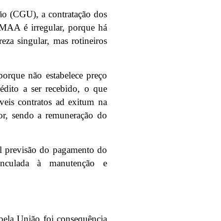
ão (CGU), a contratação dos
VMAA é irregular, porque há
eza singular, mas rotineiros
 porque não estabelece preço
édito a ser recebido, o que
veis contratos ad exitum na
or, sendo a remuneração do
al previsão do pagamento do
inculada à manutenção e
pela União foi consequência