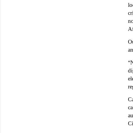
l
cr
no
A
O
an
“N
di
el
re
C
ca
au
Ci