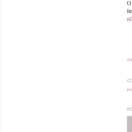
O
n
Co
C
PO
P