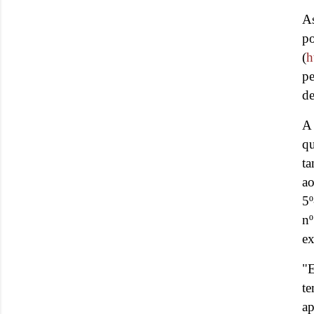
As
p
(
h
pe
de
A 
qu
ta
ao
5º
n
ex
"E
te
ap