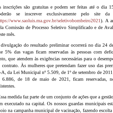
 inscrições são gratuitas e podem ser feitas até o dia 
oderão se inscrever exclusivamente pelo site da
ttps://www.saoluis.ma.gov.br/seletivobombeiro2021
). A a
la Comissão de Processo Seletivo Simplificado e de Aval
ste mês.
divulgação do resultado preliminar ocorrerá no dia 24 d
e 5% das vagas ficam reservadas às pessoas com deficiê
nto, que atendem às exigências necessárias para o desempe
 contrato. Às mulheres que pretendam fazer uso das prerr
-A, da Lei Municipal nº 5.509, de 1º de setembro de 2011,
º 6.886, de 18 de maio de 2021, ficam reservadas, 
istentes.
ssa medida faz parte de um conjunto de ações que a gestã
m executado na capital. Os nossos guardas municipais es
oio na campanha municipal de vacinação, fazendo escolta