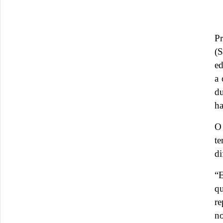
Pr
(S
ed
a 
du
ha
O
t
di
“E
q
re
no