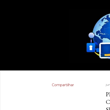
Compartilhar
ju
P
C
S