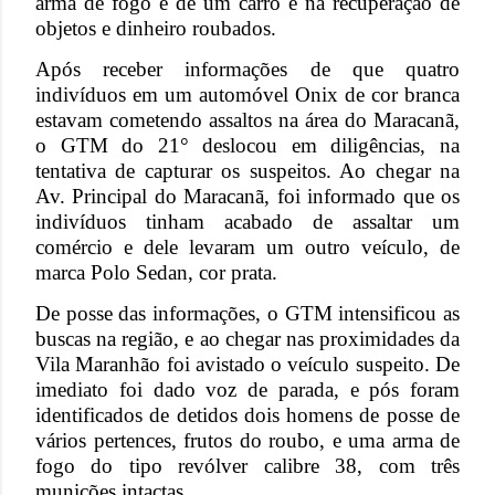
arma de fogo e de um carro e na recuperação de
objetos e dinheiro roubados.
Após receber informações de que quatro
indivíduos em um automóvel Onix de cor branca
estavam cometendo assaltos na área do Maracanã,
o GTM do 21° deslocou em diligências, na
tentativa de capturar os suspeitos. Ao chegar na
Av. Principal do Maracanã, foi informado que os
indivíduos tinham acabado de assaltar um
comércio e dele levaram um outro veículo, de
marca Polo Sedan, cor prata.
De posse das informações, o GTM intensificou as
buscas na região, e ao chegar nas proximidades da
Vila Maranhão foi avistado o veículo suspeito. De
imediato foi dado voz de parada, e pós foram
identificados de detidos dois homens de posse de
vários pertences, frutos do roubo, e uma arma de
fogo do tipo revólver calibre 38, com três
munições intactas.