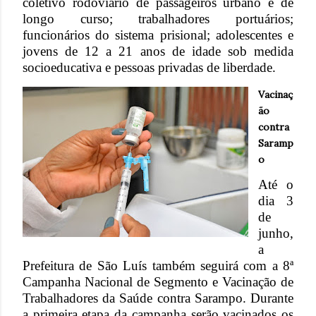
coletivo rodoviário de passageiros urbano e de
longo curso; trabalhadores portuários;
funcionários do sistema prisional; adolescentes e
jovens de 12 a 21 anos de idade sob medida
socioeducativa e pessoas privadas de liberdade.
Vacinaç
ão
contra
Saramp
o
Até o
dia 3
de
junho,
a
Prefeitura de São Luís também seguirá com a 8ª
Campanha Nacional de Segmento e Vacinação de
Trabalhadores da Saúde contra Sarampo. Durante
a primeira etapa da campanha serão vacinados os