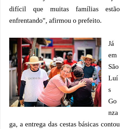
difícil que muitas famílias estão
enfrentando", afirmou o prefeito.
Já
em
São
Luí
s
Go
nza
ga, a entrega das cestas básicas contou