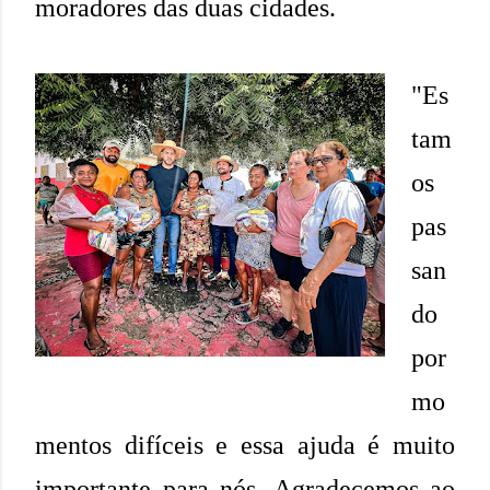
moradores das duas cidades.
"Es
tam
os
pas
san
do
por
mo
mentos difíceis e essa ajuda é muito
importante para nós. Agradecemos ao