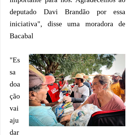
deputado Davi Brandão por essa
iniciativa", disse uma moradora de
Bacabal
"Es
sa
doa
ção
vai
aju
dar