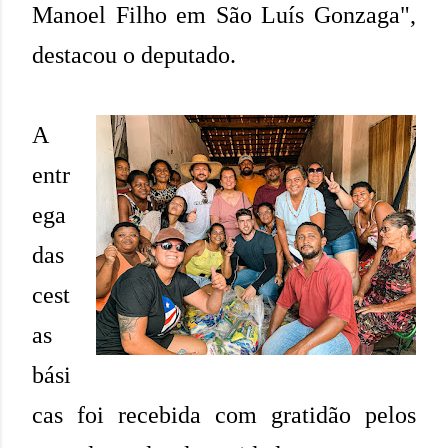
Manoel Filho em São Luís Gonzaga",
destacou o deputado.
A
entr
ega
das
cest
as
bási
cas foi recebida com gratidão pelos