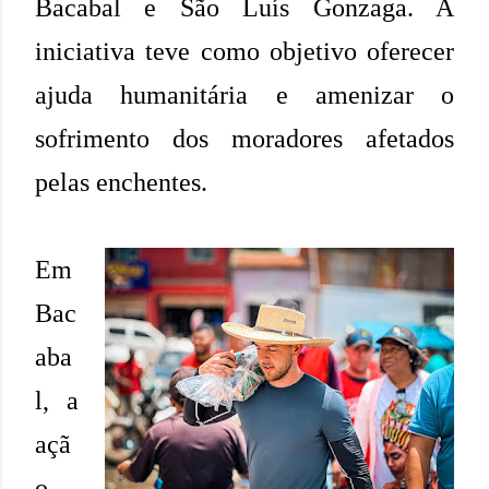
Bacabal e São Luís Gonzaga. A
iniciativa teve como objetivo oferecer
ajuda humanitária e amenizar o
sofrimento dos moradores afetados
pelas enchentes.
Em
Bac
aba
l, a
açã
o