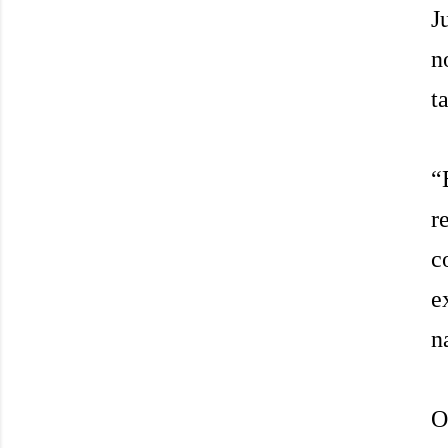
J
n
t
“
r
c
e
n
O