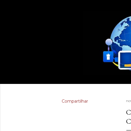
Compartilhar
no
C
C