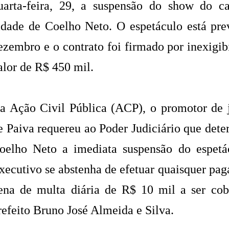
uarta-feira, 29, a suspensão do show do c
idade de Coelho Neto. O espetáculo está prev
ezembro e o contrato foi firmado por inexigibi
alor de R$ 450 mil.
a Ação Civil Pública (ACP), o promotor de j
e Paiva requereu ao Poder Judiciário que det
oelho Neto a imediata suspensão do espetá
xecutivo se abstenha de efetuar quaisquer paga
ena de multa diária de R$ 10 mil a ser co
refeito Bruno José Almeida e Silva.