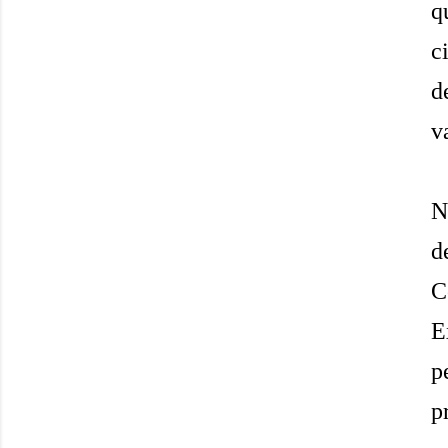
q
c
d
v
N
d
C
E
p
p