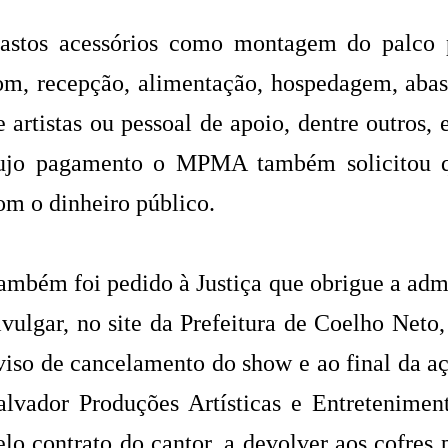
astos acessórios como montagem do palco p
om, recepção, alimentação, hospedagem, abas
e artistas ou pessoal de apoio, dentre outros, 
ujo pagamento o MPMA também solicitou q
om o dinheiro público.
ambém foi pedido à Justiça que obrigue a adm
ivulgar, no site da Prefeitura de Coelho Neto,
viso de cancelamento do show e ao final da a
alvador Produções Artísticas e Entretenime
elo contrato do cantor, a devolver aos cofres 