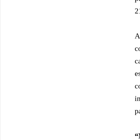
2
A
c
c
e
c
i
p
“