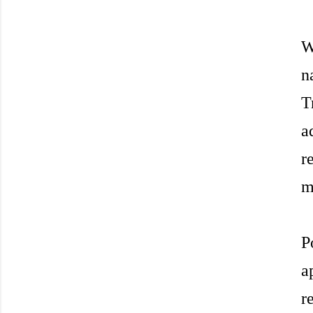
W
n
T
a
r
m
P
a
r