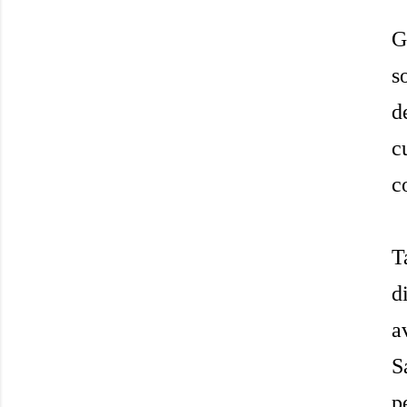
G
s
d
c
c
T
d
a
S
p