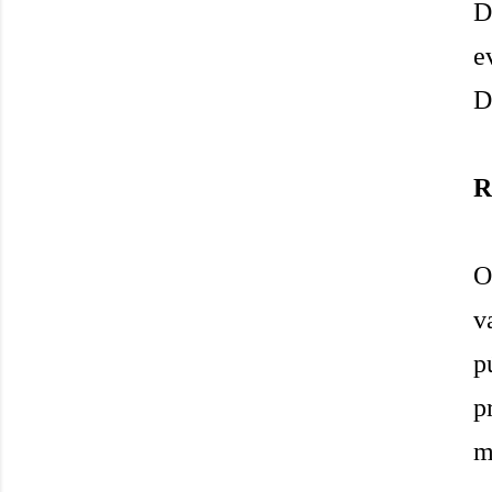
D
e
D
R
O
v
p
p
m