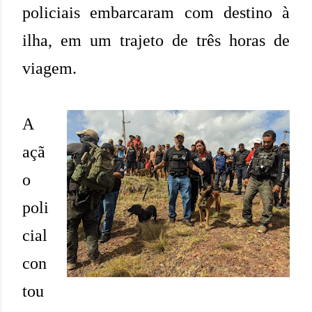
policiais embarcaram com destino à
ilha, em um trajeto de três horas de
viagem.
A
açã
o
poli
cial
con
tou