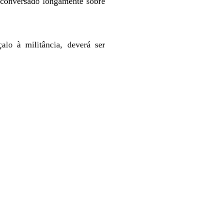
m conversado longamente sobre
lo à militância, dev
erá ser