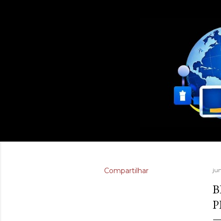
Compartilhar
ju
B
P