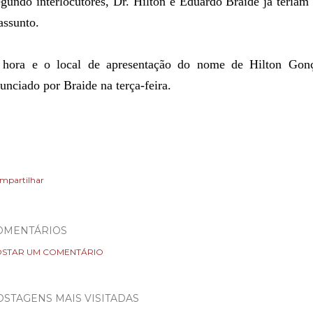
gundo interlocutores, Dr. Hilton e Eduardo Braide já teria
assunto.
hora e o local de apresentação do nome de Hilton Gonça
unciado por Braide na terça-feira.
mpartilhar
OMENTÁRIOS
STAR UM COMENTÁRIO
OSTAGENS MAIS VISITADAS