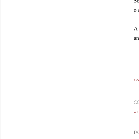
Se
o 
A 
an
Co
C
PO
P