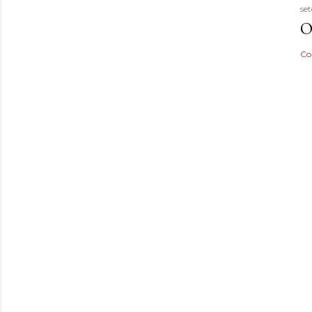
se
O
Co