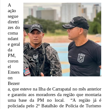
A
ação
segue
diretri
zes do
coma
ndant
e geral
da
PM,
coron
el
Emers
on
Bezerr
a, que esteve na Ilha de Carrapatal no mês anterior
e garantiu aos moradores da região que montaria
uma base da PM no local. “A região já é
policiada pelo 2º Batalhão de Polícia de Turismo