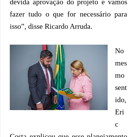
devida aprovação do projeto e vamos
fazer tudo o que for necessário para
isso”, disse Ricardo Arruda.
No
mes
mo
sent
ido,
Eri
c
Costa explicou que esse planejamento