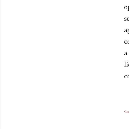
o
s
a
c
a
l
c
Co