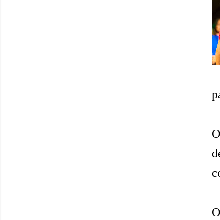
p
O
d
c
O