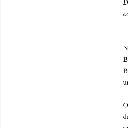
D
c
N
B
B
u
O
d