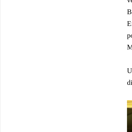
v
B
E
p
M
U
d