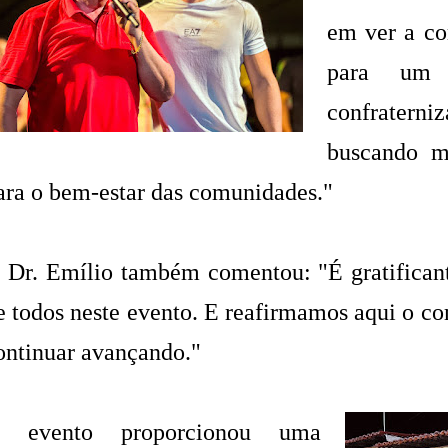
em ver a co
para um
confraterni
buscando ma
ara o bem-estar das comunidades."
 Dr. Emílio também comentou: "É gratificante
e todos neste evento. E reafirmamos aqui o c
ontinuar avançando."
 evento proporcionou uma