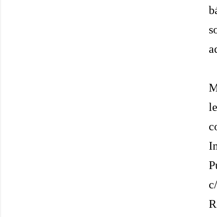
b
s
a
M
l
c
I
P
c
R