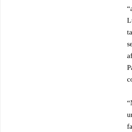
“
L
t
s
a
P
c
“
u
f