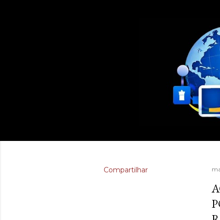
Compartilhar
ma
A
P
R