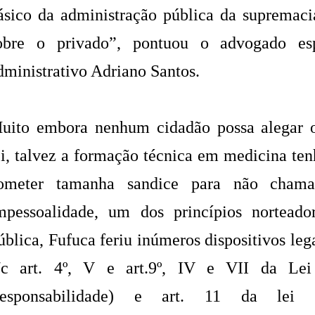
ásico da administração pública da supremacia
obre o privado”, pontuou o advogado esp
dministrativo Adriano Santos.
uito embora nenhum cidadão possa alegar 
ei, talvez a formação técnica em medicina ten
ometer tamanha sandice para não chama
mpessoalidade, um dos princípios norteado
ública, Fufuca feriu inúmeros dispositivos legai
/c art. 4º, V e art.9º, IV e VII da Lei
esponsabilidade) e art. 11 da lei 8.