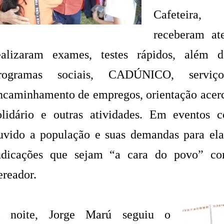
Cafeteira
receberam at
ealizaram exames, testes rápidos, além 
rogramas sociais, CADÚNICO, servi
ncaminhamento de empregos, orientação acerca
olidário e outras atividades. Em eventos
uvido a população e suas demandas para ela
ndicações que sejam “a cara do povo” co
ereador.
 noite, Jorge Marú seguiu o