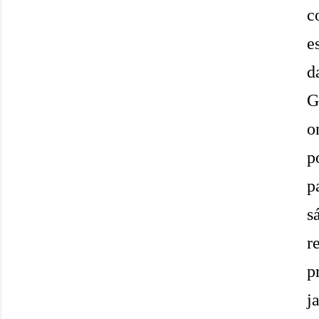
c
e
d
G
o
p
p
s
r
p
j