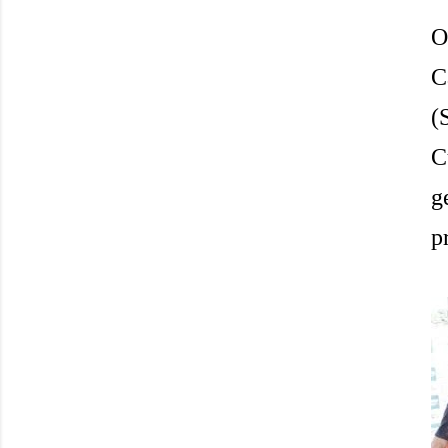
O
C
(
C
g
p