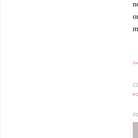
n
o
m
Co
C
PO
P