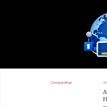
Compartilhar
ab
A
F