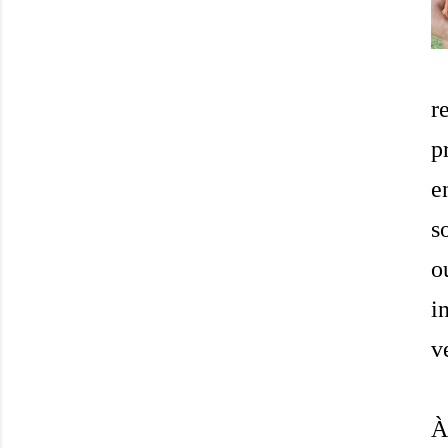
r
p
e
s
o
i
v
À