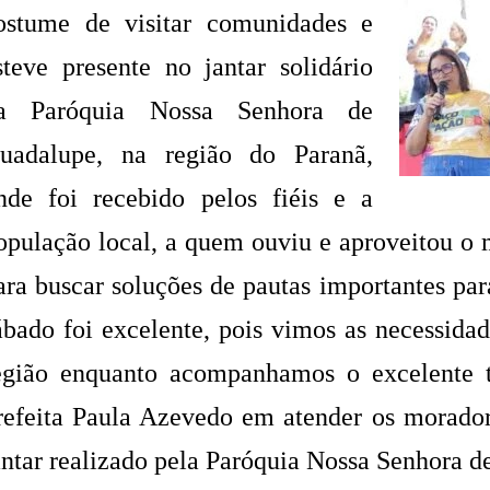
ostume de visitar comunidades e
steve presente no jantar solidário
a Paróquia Nossa Senhora de
uadalupe, na região do Paranã,
nde foi recebido pelos fiéis e a
opulação local, a quem ouviu e aproveitou o
ara buscar soluções de pautas importantes pa
ábado foi excelente, pois vimos as necessidad
egião enquanto acompanhamos o excelente t
refeita Paula Azevedo em atender os morado
antar realizado pela Paróquia Nossa Senhora 