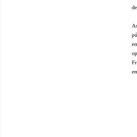
de
As
pú
e
op
Fr
em