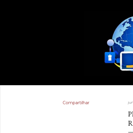
Compartilhar
ju
P
R