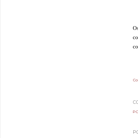
Os
co
co
Co
C
PO
P