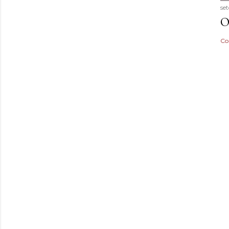
se
O
Co