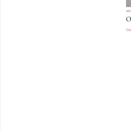
se
O
Co