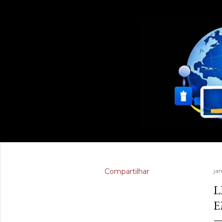
Compartilhar
jan
L
E