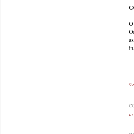
C
O
Or
as
in
Co
C
PO