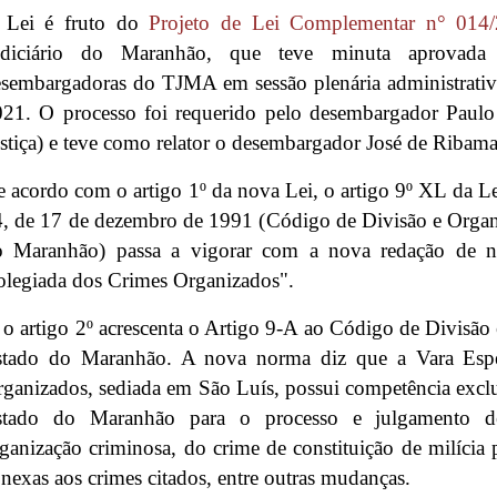
 Lei é fruto do
Projeto de Lei Complementar n° 014
udiciário do Maranhão, que teve minuta aprovada 
sembargadoras do TJMA em sessão plenária administrati
21. O processo foi requerido pelo desembargador Paulo 
stiça) e teve como relator o desembargador José de Ribama
 acordo com o artigo 1º da nova Lei, o artigo 9º XL da 
, de 17 de dezembro de 1991 (Código de Divisão e Organi
o Maranhão) passa a vigorar com a nova redação de no
legiada dos Crimes Organizados".
 o artigo 2º acrescenta o Artigo 9-A ao Código de Divisão
stado do Maranhão. A nova norma diz que a Vara Espe
ganizados, sediada em São Luís, possui competência exclus
stado do Maranhão para o processo e julgamento de
ganização criminosa, do crime de constituição de milícia 
nexas aos crimes citados, entre outras mudanças.