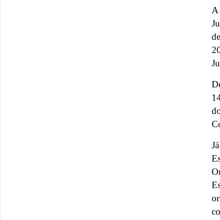
A
J
de
20
Ju
De
14
d
Co
Já
E
Or
E
or
co